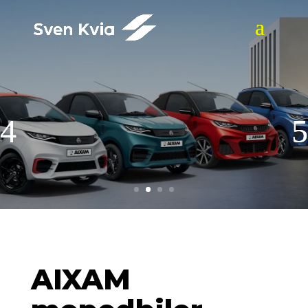
eAIXAM
Se mer
AIXAM