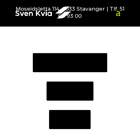
Moseidsletta 114, 4033 Stavanger | Tlf. 51
60 93 00
Timebestilling
Bilpleie
Skade