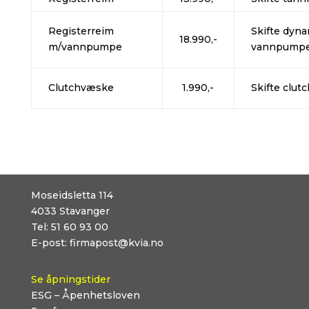
Registerreim
Skifte dyna
18.990,-
m/vannpumpe
vannpump
Clutchvæske
1.990,-
Skifte clu
Moseidsletta 114
4033
Stavanger
Tel:
51 60 93 00
E-post:
firmapost@kvia.no
Se åpningstider
ESG – Åpenhetsloven