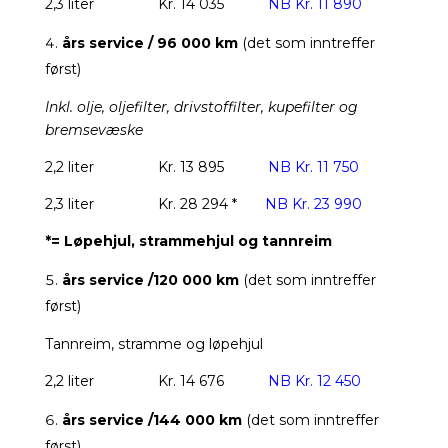
2,3 liter
Kr. 14 035
NB Kr. 11 890
års service / 96 000 km
(det som inntreffer
først)
Inkl. olje, oljefilter, drivstoffilter, kupefilter og
bremsevæske
2,2 liter
Kr. 13 895
NB Kr. 11 750
2,3 liter
Kr. 28 294 *
NB Kr. 23 990
*= Løpehjul, strammehjul og tannreim
års service /120 000 km
(det som inntreffer
først)
Tannreim, stramme og løpehjul
2,2 liter
Kr. 14 676
NB Kr. 12 450
års service /144 000 km
(det som inntreffer
først)