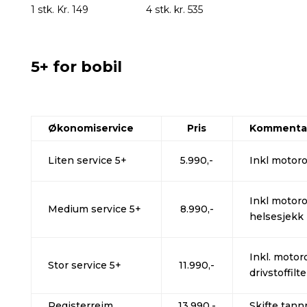
1 stk. Kr. 149
4 stk. kr. 535
5+ for bobil
Økonomiservice
Pris
Kommenta
Liten service 5+
5.990,-
Inkl motorol
Inkl motoro
Medium service 5+
8.990,-
helsesjekk
Inkl. motoro
Stor service 5+
11.990,-
drivstoffilt
Registerreim
13.990,-
Skifte tann