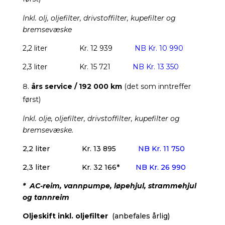
Inkl. olj, oljefilter, drivstoffilter, kupefilter og
bremsevæske
2,2 liter
Kr. 12 939
NB Kr. 10 990
2,3 liter
Kr. 15 721
NB Kr. 13 350
års service / 192 000 km
(det som inntreffer
først)
Inkl. olje, oljefilter, drivstoffilter, kupefilter og
bremsevæske.
2,2 liter
Kr. 13 895
NB Kr. 11 750
2,3 liter
Kr. 32 166*
NB Kr. 26 990
*
AC-reim, vannpumpe, løpehjul, strammehjul
og tannreim
Oljeskift inkl. oljefilter
(anbefales årlig)