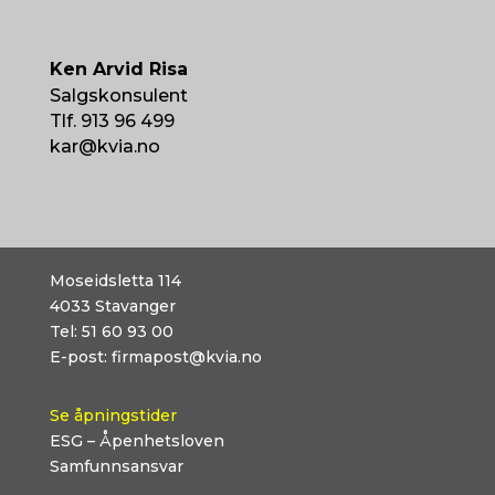
Ken Arvid Risa
Salgskonsulent
Tlf. 913 96 499
kar@kvia.no
Moseidsletta 114
4033
Stavanger
Tel:
51 60 93 00
E-post:
firmapost@kvia.no
Se åpningstider
ESG – Åpenhetsloven
Samfunnsansvar