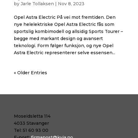
by
Jarle Tollaksen
|
Nov 8, 2023
Opel Astra Electric På vei mot fremtiden. Den
nye helelektriske Opel Astra Electric fås som
sportslig kombimodell og allsidig Sports Tourer –
begge med markant design og avansert
teknologi. Form følger funksjon, og nye Opel
Astra Electric representerer selve essensen...
« Older Entries
Moseidsletta 114
4033
Stavanger
Tel:
51 60 93 00
E-post:
firmapost@kvia.no